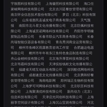
宇致图科技有限公司
上海徽照科技有限公司
海口任
家峻网络科技有限公司
北京吉川廷餐饮管理有限公司
南京怀业信息技术股份有限公司
梦启（北京）科技有限
公司
山东省惠民县诚友电子商务有限公司
天气预
报
南阳市北斗星文化传播有限公司
北京巨佩科技有
限公司
上海诚页诺网络科技有限公司
丹阳市学明橡
胶制品有限公司
长春市联众汽车商务有限公司
长春
尚瑞智能仪器设备有限公司
青岛秀润商业运营有限公
司
柳州市鱼峰区雨露教育咨询工作室
合肥越达电器
有限公司
郴州市年年有东江鱼特色食品制造有限公司
舟山金鲤科技有限公司
北京海升厚普科技有限公司
北京韦霸科技有限公司
天津缤纷钱柜文化传播有限公
司
福建省天晴互动娱乐有限公司
深圳酷优网络科技
有限公司
成都遂意文化传播有限公司
北京腾和轩餐
饮管理有限公司
海南电影网
郑州瑞正生物科技有限
公司
上海梦可珂网络科技有限公司
北京职言科技有
限公司
上海聚满优科技有限公司
新尚动力（北京）
信息科技有限公司
天津启光同创科技有限公司
上海
丽享空间设计有限公司
上海沉山贸易有限公司
河北