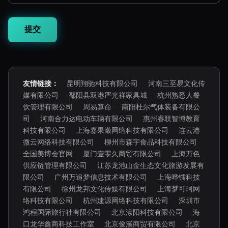
友情链接：
昆明翔驰科技有限公司
河南三至易文化传
媒有限公司
鄱阳县双港严光祥家具城
杭州熟悉人餐
饮管理有限公司
周易算命
南阳杜尔气体装备有限公
司
河南合力达电动车辆有限公司
惠州睿联智博教育
科技有限公司
上海嘉果潋网络科技有限公司
连云港
微云网络科技有限公司
柳州市森宇食品科技有限公司
全国美博会官网
厦门壹零久商贸有限公司
上海万色
供应链管理有限公司
江苏龙池山金生态文化旅游发展有
限公司
广州万追梦信息技术有限公司
上海哗镭科技
有限公司
徐州龙邦文化传媒有限公司
上海梦可珂网
络科技有限公司
杭州建源网络科技有限公司
深圳市
鸿程国际旅行社有限公司
北京漾阳科技有限公司
海
口龙华鑫商科技工作室
北京俊溪商贸有限公司
北京